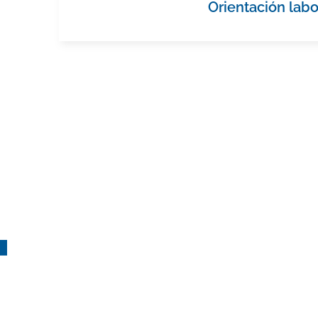
Orientación labo
¡Suscríbete!
a nuestro boletín de actividades