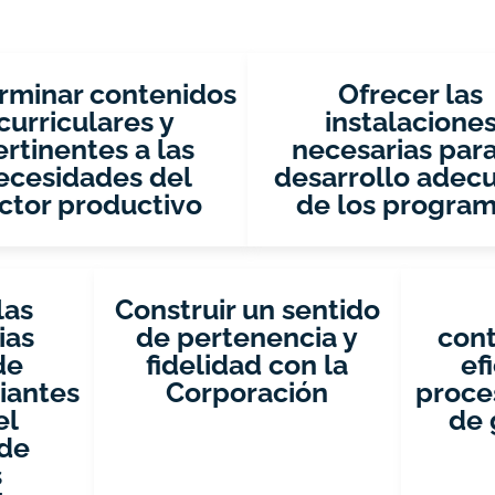
Fomentando valores y bienestar
rminar contenidos
Ofrecer las
curriculares y
instalacione
ertinentes a las
necesarias para
ecesidades del
desarrollo adec
ctor productivo
de los progra
las
Construir un sentido
ias
de pertenencia y
con
de
fidelidad con la
ef
iantes
Corporación
proce
el
de 
 de
s