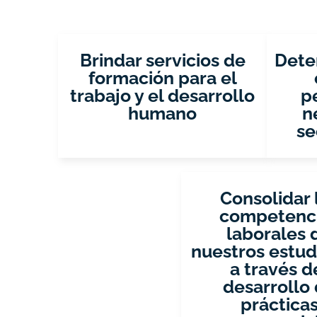
Brindar servicios de
Dete
formación para el
trabajo y el desarrollo
p
humano
n
se
Consolidar 
competenc
laborales 
nuestros estud
a través d
desarrollo
práctica