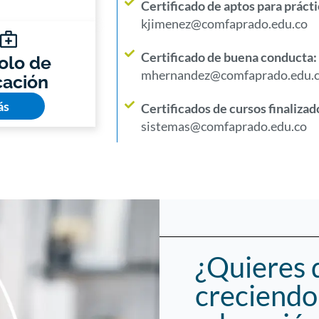
Certificado de aptos para práct
kjimenez@comfaprado.edu.co
Certificado de buena conducta:
olo de
mhernandez@comfaprado.edu.
icación
ás
Certificados de cursos finalizad
sistemas@comfaprado.edu.co
¿Quieres q
creciendo 