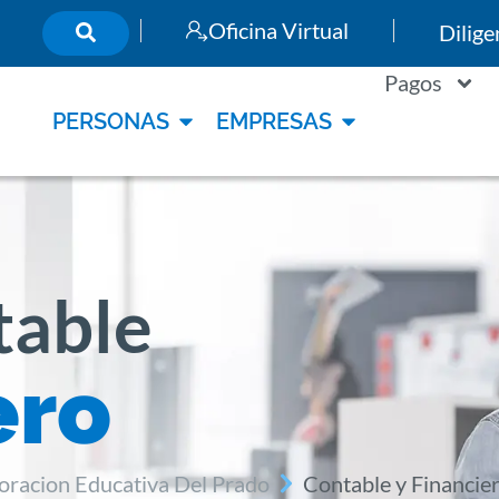
Oficina Virtual
Dilig
Pagos
PERSONAS
EMPRESAS
table
ero
oracion Educativa Del Prado
Contable y Financie