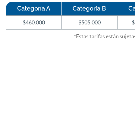
Categoría A
Categoría B
Ca
$460.000
$505.000
$
*Estas tarifas están sujet