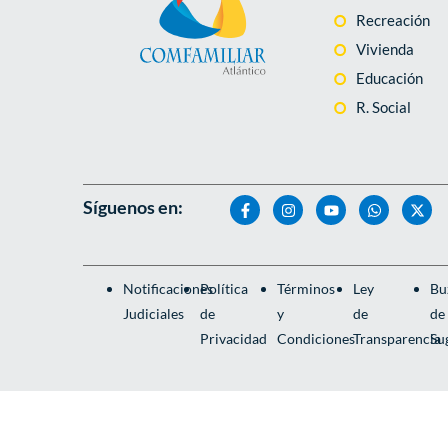
Recreación
Vivienda
Educación
R. Social
Síguenos en:
Notificaciones
Política
Términos
Ley
Bu
Judiciales
de
y
de
de
Privacidad
Condiciones
Transparencia
Su